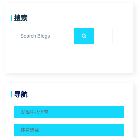
搜索
导航
发现⽜⼋体育
体育热点