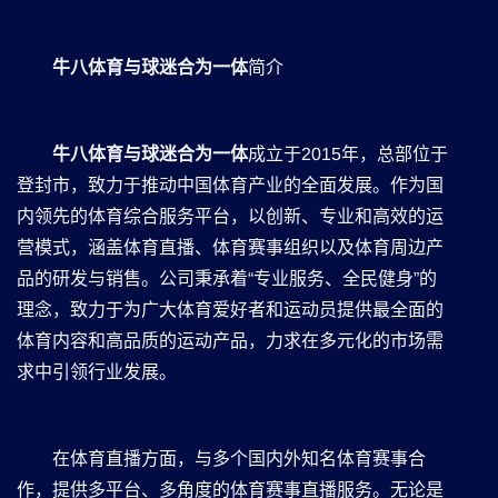
⽜⼋体育与球迷合为⼀体
简介
⽜⼋体育与球迷合为⼀体
成立于2015年，总部位于
登封市，致力于推动中国体育产业的全面发展。作为国
内领先的体育综合服务平台，以创新、专业和高效的运
营模式，涵盖体育直播、体育赛事组织以及体育周边产
品的研发与销售。公司秉承着“专业服务、全民健身”的
理念，致力于为广大体育爱好者和运动员提供最全面的
体育内容和高品质的运动产品，力求在多元化的市场需
求中引领行业发展。
在体育直播方面，与多个国内外知名体育赛事合
作，提供多平台、多角度的体育赛事直播服务。无论是