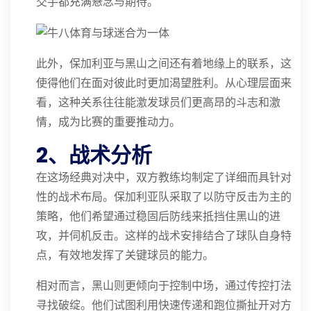
交手都充满悬念与期待。
此外，保加利亚与黑山之间还有着地缘上的联系，这
使得他们在面对彼此时更加渴望胜利。从心理层面来
看，这种关系往往能激发球员们更高昂的斗志和激
情，成为比赛的重要推动力。
2、战术分析
在这场经典对决中，双方教练均制定了详细而具针对
性的战术布局。保加利亚队采取了以防守反击为主的
策略，他们希望通过稳固后防线来抵挡住黑山的进
攻，并伺机反击。这样的战术安排结合了球队自身特
点，有效地发挥了关键球员的能力。
相对而言，黑山则更倾向于控制中场，通过传控打法
寻找破绽。他们试图利用快速传递和跑位撕扯开对方