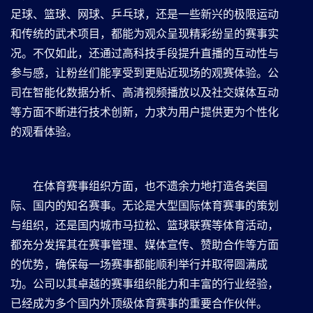
足球、篮球、网球、乒乓球，还是一些新兴的极限运动
和传统的武术项目，都能为观众呈现精彩纷呈的赛事实
况。不仅如此，还通过高科技手段提升直播的互动性与
参与感，让粉丝们能享受到更贴近现场的观赛体验。公
司在智能化数据分析、高清视频播放以及社交媒体互动
等方面不断进行技术创新，力求为用户提供更为个性化
的观看体验。
在体育赛事组织方面，也不遗余力地打造各类国
际、国内的知名赛事。无论是大型国际体育赛事的策划
与组织，还是国内城市马拉松、篮球联赛等体育活动，
都充分发挥其在赛事管理、媒体宣传、赞助合作等方面
的优势，确保每一场赛事都能顺利举行并取得圆满成
功。公司以其卓越的赛事组织能力和丰富的行业经验，
已经成为多个国内外顶级体育赛事的重要合作伙伴。