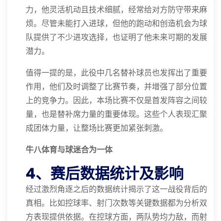
力，他灵活机动且技术细腻，经常给对方防守带来麻
烦。尽管未能打入进球，但他的跑动和创造机会为球
队提供了不少进攻选择，也证明了他未来可期的发展
潜力。
值得一提的是，此役中几名替补球员也发挥出了重要
作用，他们及时调整了比赛节奏，并增强了部分位置
上的竞争力。因此，本场比赛不仅是首发阵容之间较
量，也是替补席力量的重要体现。这些个人表现汇聚
成团体力量，让整场比赛更加紧张刺激。
⽜⼋体育与球迷合为⼀体
4、赛后数据统计及影响
经过激烈角逐之后的数据统计揭示了这一战役背后的
真相。比如控球率、射门次数等关键数据都为分析双
方表现提供依据。在控球方面，两队势均力敌，而射