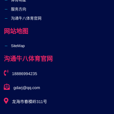
服务方向
沟通⽜⼋体育官网
网站地图
SiteMap
沟通⽜⼋体育官网
18886994235
gdarj@qq.com
龙海市春模岭311号