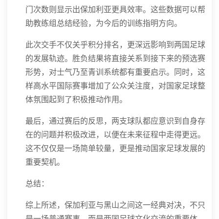
门次数则显示出保加利亚更具效率。这些数据可以帮
助教练组总结经验，为今后的训练指明方向。
此次交手不仅关乎积分排名，更深远影响到两国足球
的发展轨迹。胜负结果将直接关系到接下来的预选赛
形势，对士气乃至青训系统都有重要启示。同时，这
样高水平国际赛事增加了公众关注度，对国家足球整
体氛围起到了积极推动作用。
最后，通过赛后的反思，两支球队都应意识到自身存
在的问题并积极改进，以便在未来征程中走得更远。
这不仅仅是一场简单较量，更是推动国家足球发展的
重要契机。
总结：
综上所述，保加利亚与黑山之间这一经典对决，不只
是一场普通赛事，而是两国足球文化交流的重要体