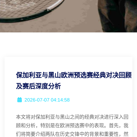
保加利亚与黑山欧洲预选赛经典对决回顾
及赛后深度分析
2026-07-07 04:14:58
本文将对保加利亚与黑山之间的经典对决进行深入回
顾和分析，特别是在欧洲预选赛中的表现。首先，我
们将简要介绍两队在历史交锋中的背景和重要性，然