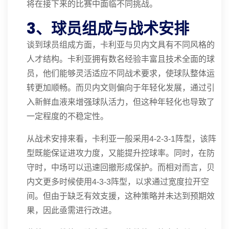
将在接下来的比赛中面临不同挑战。
3、球员组成与战术安排
谈到球员组成方面，卡利亚与贝内文具有不同风格的
人才结构。卡利亚拥有数名经验丰富且技术全面的球
员，他们能够灵活适应不同战术要求，使球队整体运
转更加顺畅。而贝内文则偏向于年轻化发展，通过引
入新鲜血液来增强球队活力，但这种年轻化也导致了
一定程度的不稳定性。
从战术安排来看，卡利亚一般采用4-2-3-1阵型，该阵
型既能保证进攻力度，又能提升控球率。同时，在防
守时，中场可以迅速回撤形成保护。而相对而言，贝
内文更多时候使用4-3-3阵型，以求通过宽度拉开空
间。但由于缺乏有效支援，这种策略并未达到预期效
果，因此亟需进行改进。