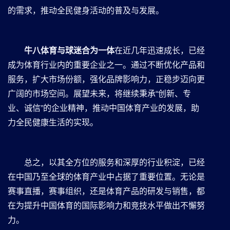
的需求，推动全民健身活动的普及与发展。
⽜⼋体育与球迷合为⼀体
在近几年迅速成长，已经
成为体育行业内的重要企业之一。通过不断优化产品和
服务，扩大市场份额，强化品牌影响力，正稳步迈向更
广阔的市场空间。展望未来，将继续秉承“创新、专
业、诚信”的企业精神，推动中国体育产业的发展，助
力全民健康生活的实现。
总之，以其全方位的服务和深厚的行业积淀，已经
在中国乃至全球的体育产业中占据了重要位置。无论是
赛事直播，赛事组织，还是体育产品的研发与销售，都
在为提升中国体育的国际影响力和竞技水平做出不懈努
力。