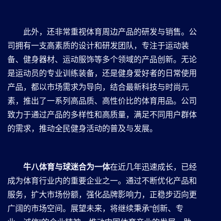
此外，还非常重视体育周边产品的研发与销售。公
司拥有一支高素质的设计和研发团队，专注于运动装
备、健身器材、运动服饰等多个领域的产品创新。无论
是运动员的专业训练装备，还是健身爱好者的日常使用
产品，都以市场需求为导向，结合最新科技与时尚元
素，推出了一系列高品质、高性价比的体育用品。公司
致力于通过产品的多样性和高质量，满足不同用户群体
的需求，推动全民健身活动的普及与发展。
⽜⼋体育与球迷合为⼀体
在近几年迅速成长，已经
成为体育行业内的重要企业之一。通过不断优化产品和
服务，扩大市场份额，强化品牌影响力，正稳步迈向更
广阔的市场空间。展望未来，将继续秉承“创新、专