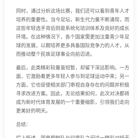
同时，通过分析这场比赛，我们还可以看到青年人才
培养的重要性。当今足坛，新生代力量不断涌现，而
这些年轻选手背后则是系统化培训体系及良好的成长
环境。在这种情况下，各个国家需更加注重青少年足
球的发展，以期培养更多具备国际竞争力的人才，从
而推动整个民族足球事业向前迈进。
最后，此类精彩较量虽短暂，却留下深远影响。一方
面，它激励着更多年轻人参与到足球运动中来；另一
方面，它也促使相关部门审视自身存在的问题并积极
寻求改进方案。因此，无论结果如何，此次对决都将
成为新时代体育发展的一个重要缩影，引领我们走向
更美好的明天。
总结：
综上所述，国奥朝鲜队与印度队之间这一精彩对峙无