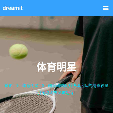
体育明星
首页
体育明星
国奥朝鲜队对决印度队的精彩较量
引发球迷热议与期待