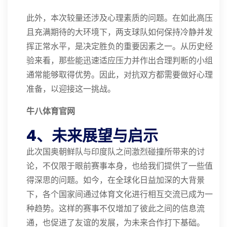
此外，本次较量还涉及心理素质的问题。在如此高压
且充满期待的大环境下，两支球队如何保持冷静并发
挥正常水平，是决定胜负的重要因素之一。从历史经
验来看，那些能迅速适应压力并作出合理判断的小组
通常能够取得优势。因此，对抗双方都需要做好心理
准备，以迎接这一挑战。
⽜⼋体育官网
4、未来展望与启示
此次国奥朝鲜队与印度队之间激烈碰撞所带来的讨
论，不仅限于眼前赛事本身，也给我们提供了一些值
得深思的问题。如今，在全球化日益加深的大背景
下，各个国家间通过体育文化进行相互交流已成为一
种趋势。这样的赛事不仅增加了彼此之间的信息流
通，也促进了友谊的发展，为未来合作打下基础。