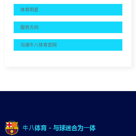
体育明星
服务方向
沟通⽜⼋体育官网