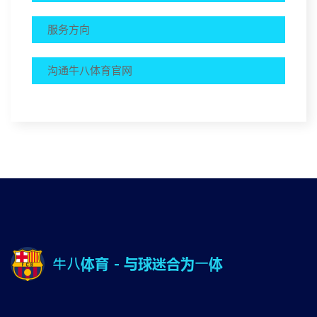
服务方向
沟通⽜⼋体育官网