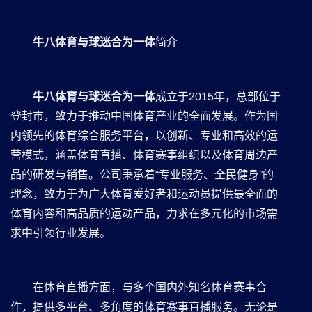
⽜⼋体育与球迷合为⼀体
简介
⽜⼋体育与球迷合为⼀体
成立于2015年，总部位于
登封市，致力于推动中国体育产业的全面发展。作为国
内领先的体育综合服务平台，以创新、专业和高效的运
营模式，涵盖体育直播、体育赛事组织以及体育周边产
品的研发与销售。公司秉承着“专业服务、全民健身”的
理念，致力于为广大体育爱好者和运动员提供最全面的
体育内容和高品质的运动产品，力求在多元化的市场需
求中引领行业发展。
在体育直播方面，与多个国内外知名体育赛事合
作，提供多平台、多角度的体育赛事直播服务。无论是