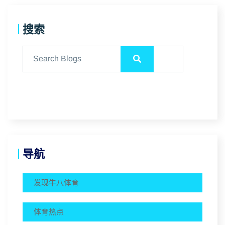
搜索
导航
发现⽜⼋体育
体育热点