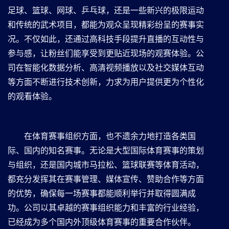
足球、篮球、网球、乒乓球，还是一些新兴的极限运动
和传统的武术项目，都能为观众呈现精彩纷呈的赛事实
况。不仅如此，还通过高科技手段提升直播的互动性与
参与感，让粉丝们能享受到更贴近现场的观赛体验。公
司在智能化数据分析、高清视频播放以及社交媒体互动
等方面不断进行技术创新，力求为用户提供更为个性化
的观看体验。
在体育赛事组织方面，也不遗余力地打造各类国
际、国内的知名赛事。无论是大型国际体育赛事的策划
与组织，还是国内城市马拉松、篮球联赛等体育活动，
都充分发挥其在赛事管理、媒体宣传、赞助合作等方面
的优势，确保每一场赛事都能顺利举行并取得圆满成
功。公司以其卓越的赛事组织能力和丰富的行业经验，
已经成为多个国内外顶级体育赛事的重要合作伙伴。