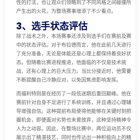
性的打法，也让观众们领略到了不同风格之间碰撞所
产生出的火花，为整场赛事增添了不少看点。
3、选手状态评估
除了战术之外，本场赛事还涉及到选手们在赛前及赛
中的状态评估。对于布拉德而言，他在此前几天进行
了充分准备，无论是体能还是心理上都保持着良好状
态。但随着比赛进程推进，他面临的不仅是技术挑
战，还有心理上的巨大压力。当比分接近时，他需要
不断提醒自己冷静应对，以免因焦虑影响发挥。
而福利特则是在经历了一段低迷期后重回巅峰。他在
赛前针对自身不足进行了系统训练，并且通过心理辅
导增强自信。这种提前布局使得他能够在关键时刻把
握机会，即便面对劣势也未曾放弃，这种坚持精神令
人为之动容。因此，在整场比赛中，两位运动员不仅
展示出了精湛技艺，同时也传达出一种积极向上的精