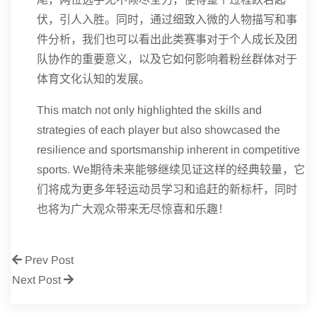
伏，引人入胜。同时，通过细致入微的人物描写和事
件分析，我们也可以看出此类赛事对于个人成长及团
队协作的重要意义，以及它如何影响着粉丝群体对于
体育文化认知的发展。
This match not only highlighted the skills and
strategies of each player but also showcased the
resilience and sportsmanship inherent in competitive
sports. We期待未来能够继续见证这样的经典较量，它
们将成为更多年轻运动员学习和追赶的新标杆，同时
也将为广大观众带来无尽惊喜和乐趣！
Prev Post
Next Post