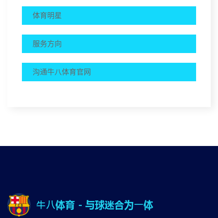
体育明星
服务方向
沟通⽜⼋体育官网