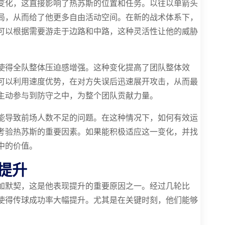
变化，这直接影响了热苏斯的位置和任务。以往以单箭头
局，从而给了他更多自由活动空间。在新的战术体系下，
可以根据需要游走于边路和中路，这种灵活性让他的威胁
使得全队整体压迫感增强。这种变化提高了团队整体效
可以利用速度优势，在对方失误后迅速展开攻击，从而最
主动参与到防守之中，为整个团队贡献力量。
能导致前场人数不足的问题。在这种情况下，如何有效运
考验热苏斯的重要因素。如果能积极适应这一变化，并找
中的价值。
提升
加默契，这是他表现提升的重要原因之一。经过几轮比
使得传球成功率大幅提升。尤其是在关键时刻，他们能够