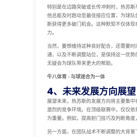
特别是在边路突破或长传冲刺时，热苏斯
他总能及时跑动至最佳接应位置，为球队
斯获得更多破门机会。这种默契不仅体现
力。
当然，要想维持这种良好配合，还需要时
通，以及不断调整站位，是保持这一优势
无疑会为球队带来更大的帮助。
⽜⼋体育 - 与球迷合为⼀体
4、未来发展方向展望
展望未来，热苏斯的发展方向将主要集中
激烈的竞争环境。在顶级联赛中，仅仅依
为重要。例如，提高射门技巧及判断角度
另一方面，在团队战术不断调整的大背景