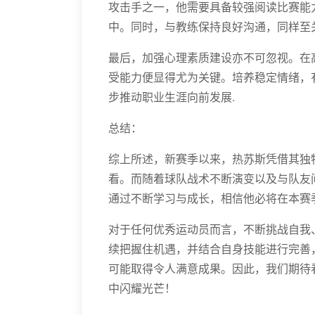
攻击手之一，他需要具备较强阅读比赛能
中。同时，与教练保持良好沟通，同样至
最后，加强心理素质建设亦不可忽视。在
受能力便显得尤为关键。培养稳定情绪，
步推动职业生涯向前发展.
总结：
综上所述，新赛季以来，热苏斯凭借其独
看。而随着球队战术不断演变以及与队友
通过不断学习与成长，相信他必将在本赛
对于任何优秀运动员而言，不断挑战自我
续把握住机遇，并结合自身技能进行完善
可能取得令人满意成果。因此，我们期待
中闪耀光芒！