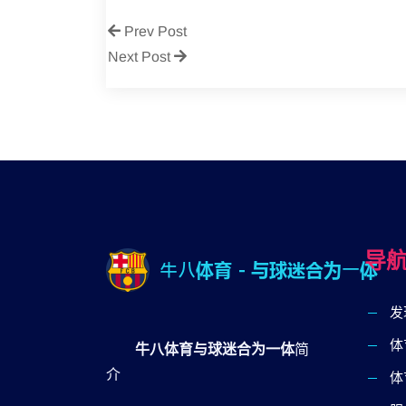
Prev Post
Next Post
导
发
体
⽜⼋体育与球迷合为⼀体
简
介
体