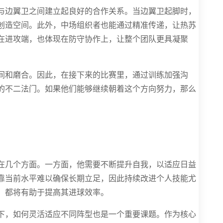
与边翼卫之间建立起良好的合作关系。当边翼卫起脚时，
创造空间。此外，中场组织者也能通过精准传递，让热苏
在进攻端，也体现在防守协作上，让整个团队更具凝聚
间和磨合。因此，在接下来的比赛里，通过训练加强沟
的不二法门。如果他们能够继续朝着这个方向努力，那么
在几个方面。一方面，他需要不断提升自我，以适应日益
靠当前水平难以确保长期立足，因此持续改进个人技能尤
，都将有助于提高其进球效率。
下，如何灵活适应不同阵型也是一个重要课题。作为核心