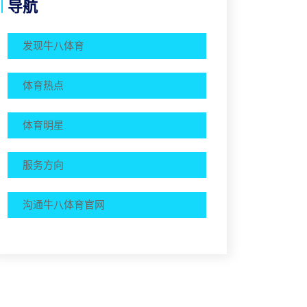
导航
发现⽜⼋体育
体育热点
体育明星
服务方向
沟通⽜⼋体育官网