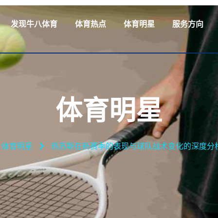
发现⽜⼋体育
体育热点
体育明星
服务方向
体育明星
体育明星
热苏斯在新赛季的表现与球队战术变化的深度分