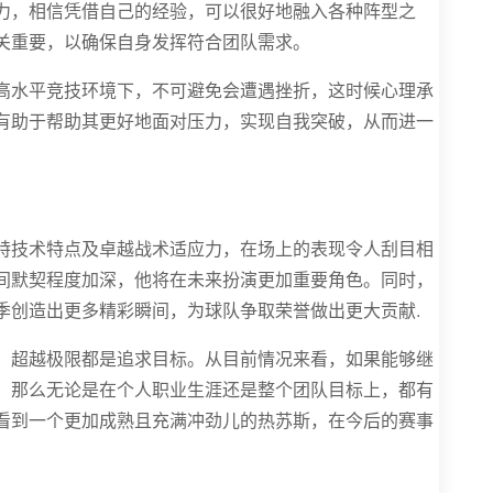
力，相信凭借自己的经验，可以很好地融入各种阵型之
关重要，以确保自身发挥符合团队需求。
高水平竞技环境下，不可避免会遭遇挫折，这时候心理承
有助于帮助其更好地面对压力，实现自我突破，从而进一
特技术特点及卓越战术适应力，在场上的表现令人刮目相
间默契程度加深，他将在未来扮演更加重要角色。同时，
季创造出更多精彩瞬间，为球队争取荣誉做出更大贡献.
、超越极限都是追求目标。从目前情况来看，如果能够继
，那么无论是在个人职业生涯还是整个团队目标上，都有
看到一个更加成熟且充满冲劲儿的热苏斯，在今后的赛事