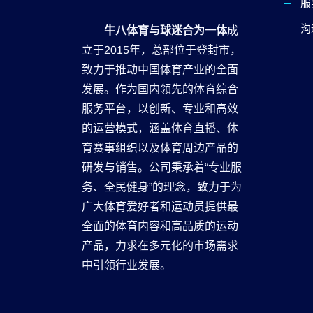
服
沟
⽜⼋体育与球迷合为⼀体
成
立于2015年，总部位于登封市，
致力于推动中国体育产业的全面
发展。作为国内领先的体育综合
服务平台，以创新、专业和高效
的运营模式，涵盖体育直播、体
育赛事组织以及体育周边产品的
研发与销售。公司秉承着“专业服
务、全民健身”的理念，致力于为
广大体育爱好者和运动员提供最
全面的体育内容和高品质的运动
产品，力求在多元化的市场需求
中引领行业发展。