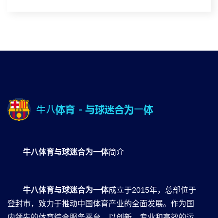
⽜⼋体育与球迷合为⼀体
简介
⽜⼋体育与球迷合为⼀体
成立于2015年，总部位于
登封市，致力于推动中国体育产业的全面发展。作为国
内领先的体育综合服务平台，以创新、专业和高效的运