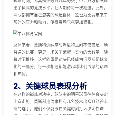
辉煌时刻。尤其是在最近几年的交手中，双方都展现
出了极高的竞技水平，让人期待每一次相遇。此外，
两队都拥有自己忠实的球迷群体，这也为比赛带来了
额外的压力和动力，使得赛场气氛更加紧张。
总体来看，莫斯科迪纳摩与泽尼特之间不仅仅是一场
普通的比赛，更是一场关于荣耀与实力的大较量。随
着时间推移，这样的重要对决已经成为俄罗斯足球文
化的一部分，每一次相遇都能激起球迷们浓厚的话题
和热情。
2、关键球员表现分析
在这样的巅峰对决中，球队中的明星球员往往会决定
比赛走势。莫斯科迪纳摩拥有几名技术出众且经验丰
富的选手，他们不仅能够在关键时刻打入决定性进