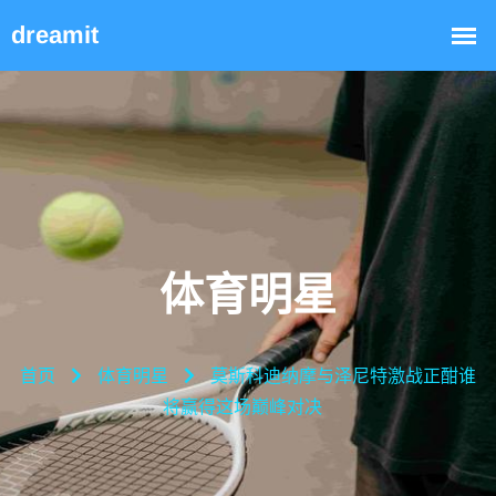
体育明星
首页
体育明星
莫斯科迪纳摩与泽尼特激战正酣谁
将赢得这场巅峰对决