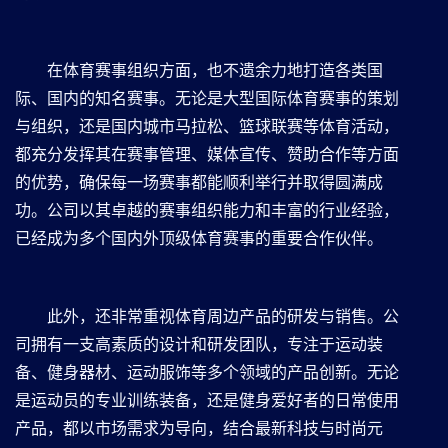
在体育赛事组织方面，也不遗余力地打造各类国
际、国内的知名赛事。无论是大型国际体育赛事的策划
与组织，还是国内城市马拉松、篮球联赛等体育活动，
都充分发挥其在赛事管理、媒体宣传、赞助合作等方面
的优势，确保每一场赛事都能顺利举行并取得圆满成
功。公司以其卓越的赛事组织能力和丰富的行业经验，
已经成为多个国内外顶级体育赛事的重要合作伙伴。
此外，还非常重视体育周边产品的研发与销售。公
司拥有一支高素质的设计和研发团队，专注于运动装
备、健身器材、运动服饰等多个领域的产品创新。无论
是运动员的专业训练装备，还是健身爱好者的日常使用
产品，都以市场需求为导向，结合最新科技与时尚元