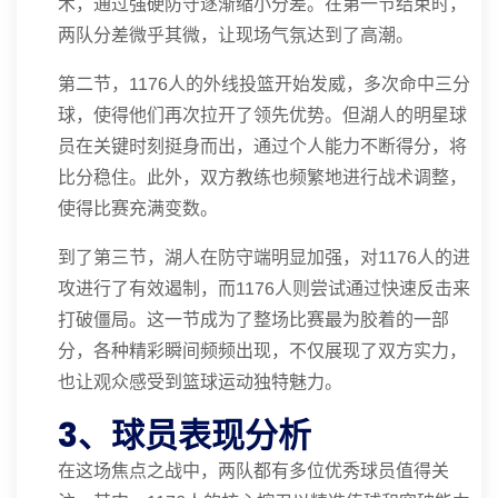
术，通过强硬防守逐渐缩小分差。在第一节结束时，
两队分差微乎其微，让现场气氛达到了高潮。
第二节，1176人的外线投篮开始发威，多次命中三分
球，使得他们再次拉开了领先优势。但湖人的明星球
员在关键时刻挺身而出，通过个人能力不断得分，将
比分稳住。此外，双方教练也频繁地进行战术调整，
使得比赛充满变数。
到了第三节，湖人在防守端明显加强，对1176人的进
攻进行了有效遏制，而1176人则尝试通过快速反击来
打破僵局。这一节成为了整场比赛最为胶着的一部
分，各种精彩瞬间频频出现，不仅展现了双方实力，
也让观众感受到篮球运动独特魅力。
3、球员表现分析
在这场焦点之战中，两队都有多位优秀球员值得关