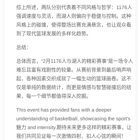
综上所述，两队分别代表着不同风格与哲学：1176人
强调速度与灵活，而湖人则偏向于稳健与控制。这种
风格上的碰撞，使得整场比赛充满悬念，也让观众看
到了现代篮球发展的多样化趋势。
总结：
总体而言，“2月1176人与湖人的精彩赛事”是一场令人
难忘且富有戏剧性的较量。从赛前背景到最后哨声响
起，各种因素交织成就了一幅生动的篮球画卷。这不
仅是单纯的数据统计，而更是情感与智慧碰撞后的结
果，每一个细节都值得深入挖掘。
This event has provided fans with a deeper
understanding of basketball, showcasing the sport's
魅力 and intensity.期待未来更多这样的精彩赛事，让
我们共同见证每一次激情四射、扣人心弦的瞬间！