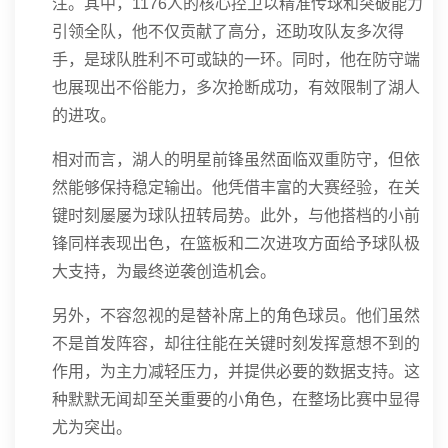
注。其中，1176人的核心控卫以精准传球和突破能力
引领全队，他不仅贡献了高分，还助攻队友多次得
手，是球队胜利不可或缺的一环。同时，他在防守端
也展现出不俗能力，多次抢断成功，有效限制了湖人
的进攻。
相对而言，湖人的明星前锋虽然面临双重防守，但依
然能够保持稳定输出。他凭借丰富的大赛经验，在关
键时刻屡屡为球队扭转局势。此外，与他搭档的小前
锋同样表现出色，在篮板和二次进攻方面给予球队极
大支持，为最终逆袭创造机会。
另外，不容忽视的是替补席上的角色球员。他们虽然
不是首发阵容，却往往能在关键时刻发挥意想不到的
作用，为主力减轻压力，并提供必要的数据支持。这
种默默无闻却至关重要的小角色，在整场比赛中显得
尤为突出。