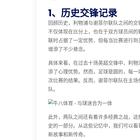
1、历史交锋记录
回顾历史，利物浦与谢菲尔联队之间的交
不仅体现在比分上，也在于双方球员间的
联时占据了一定优势，但每当比赛进行到
增添了不少悬念。
具体来看，在过去十场英超交锋中，利物
添了心理优势。然而，足球是圆的，每一
次比赛的结果。反而，谢菲尔联队在主场
队。
此外，两队之间还有着许多经典之战，这
史的一部分。从这些记忆中，我们可以看
新故事和新传奇。