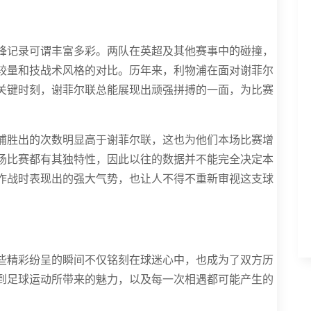
锋记录可谓丰富多彩。两队在英超及其他赛事中的碰撞，
较量和技战术风格的对比。历年来，利物浦在面对谢菲尔
关键时刻，谢菲尔联总能展现出顽强拼搏的一面，为比赛
浦胜出的次数明显高于谢菲尔联，这也为他们本场比赛增
场比赛都有其独特性，因此以往的数据并不能完全决定本
作战时表现出的强大气势，也让人不得不重新审视这支球
些精彩纷呈的瞬间不仅铭刻在球迷心中，也成为了双方历
到足球运动所带来的魅力，以及每一次相遇都可能产生的