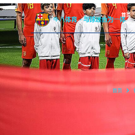
首页
首页