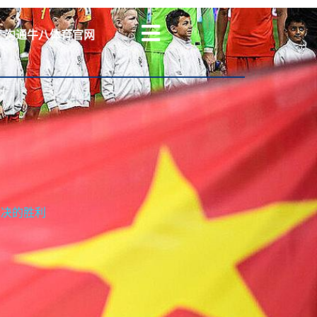
沟通⽜⼋体育官网
对决的胜利