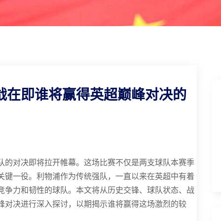
战在即谁将赢得英超巅峰对决的
队的对决即将拉开帷幕。这场比赛不仅是两支球队本赛季
关键一役。利物浦作为传统强队，一直以来在英超中有着
竞争力和韧性的球队。本文将从历史交锋、球队状态、战
峰对决进行深入探讨，以期揭示谁将赢得这场激烈的较