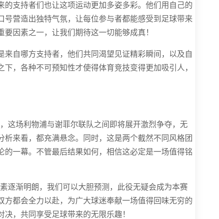
来的支持者们也让这项运动更加多姿多彩。他们用自己的
口号营造出独特气氛，让每位参与者都能感受到足球带来
重要因素之一，让我们期待这一切能够成真！
是来自哪方支持者，他们共同渴望见证精彩瞬间，以及自
之下，各种不可预知性才使得体育竞技变得更加吸引人，
合来看，这场利物浦与谢菲尔联队之间即将展开激烈争夺，无
分析来看，都充满悬念。同时，这是两个截然不同风格团
伦的一幕。不管最后结果如何，相信这必定是一场值得铭
着各因素逐渐明朗，我们可以大胆预测，此役无疑会成为本赛
双方都会全力以赴，为广大球迷奉献一场值得回味无穷的
对决，共同享受足球带来的无限乐趣！