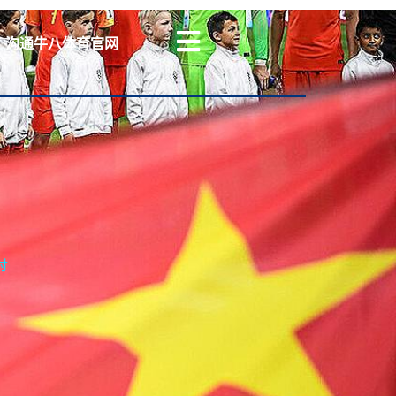
沟通⽜⼋体育官网
讨