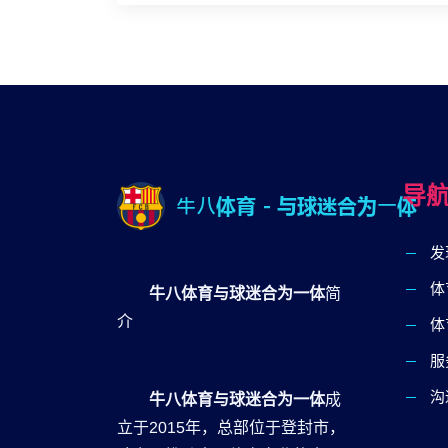
导
发
体
⽜⼋体育与球迷合为⼀体
简
介
体
服
沟
⽜⼋体育与球迷合为⼀体
成
立于2015年，总部位于登封市，