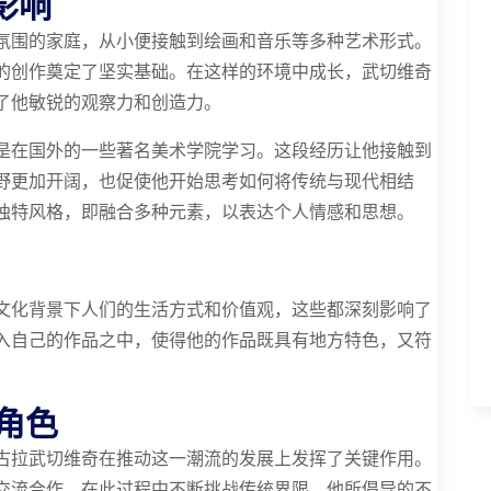
影响
氛围的家庭，从小便接触到绘画和音乐等多种艺术形式。
的创作奠定了坚实基础。在这样的环境中成长，武切维奇
了他敏锐的观察力和创造力。
是在国外的一些著名美术学院学习。这段经历让他接触到
野更加开阔，也促使他开始思考如何将传统与现代相结
独特风格，即融合多种元素，以表达个人情感和思想。
文化背景下人们的生活方式和价值观，这些都深刻影响了
入自己的作品之中，使得他的作品既具有地方特色，又符
角色
古拉武切维奇在推动这一潮流的发展上发挥了关键作用。
交流合作，在此过程中不断挑战传统界限。他所倡导的不