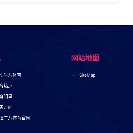
航
网站地图
现⽜⼋体育
SiteMap
育热点
育明星
务方向
通⽜⼋体育官网