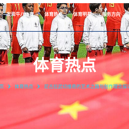
发现⽜⼋体育
体育热点
体育明星
服务方向
体育热点
页
体育热点
尼古拉武切维奇的艺术之路与创作理念探