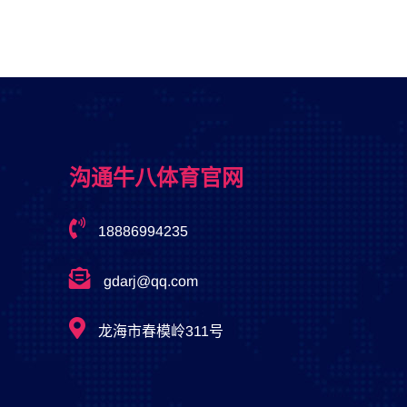
沟通⽜⼋体育官网
18886994235
gdarj@qq.com
龙海市春模岭311号