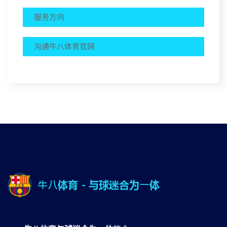
服务方向
沟通⽜⼋体育官网