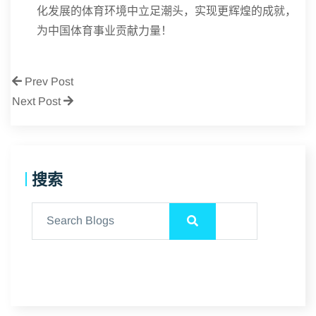
化发展的体育环境中立足潮头，实现更辉煌的成就，
为中国体育事业贡献力量！
Prev Post
Next Post
搜索