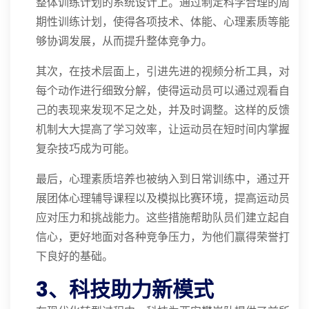
整体训练计划的系统设计上。通过制定科学合理的周
期性训练计划，使得各项技术、体能、心理素质等能
够协调发展，从而提升整体竞争力。
其次，在技术层面上，引进先进的视频分析工具，对
每个动作进行细致分解，使得运动员可以通过观看自
己的表现来发现不足之处，并及时调整。这样的反馈
机制大大提高了学习效率，让运动员在短时间内掌握
复杂技巧成为可能。
最后，心理素质培养也被纳入到日常训练中，通过开
展团体心理辅导课程以及模拟比赛环境，提高运动员
应对压力和挑战能力。这些措施帮助队员们建立起自
信心，更好地面对各种竞争压力，为他们赢得荣誉打
下良好的基础。
3、科技助力新模式