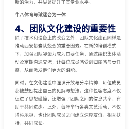
新的活力，并显著提升了其专业水平。
⽜⼋体育与球迷合为⼀体
4、团队文化建设的重要性
除了技术和设备上的改变之外，团队文化建设同样是
推动西安攀岩队蜕变的重要因素。在新的培训模式
下，加强团队凝聚力成为首要任务，通过组织集体活
动及定期沟通交流，让每位成员感受到归属感与责任
感，从而激发他们更大的潜能。
同时，在文化建设中强调开放与分享精神，每位成员
都被鼓励提出自己的见解与想法，这种包容态度不仅
促进了思想碰撞，还增强了团队之间的信息共享，有
助于共同进步。此外，每年举行各类文艺活动，不仅
增添乐趣，也让团队成员之间建立深厚友谊，相互扶
持，共同成长。