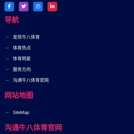
导航
发现⽜⼋体育
体育热点
体育明星
服务方向
沟通⽜⼋体育官网
网站地图
SiteMap
沟通⽜⼋体育官网