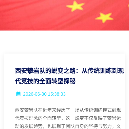
西安攀岩队的蜕变之路：从传统训练到现
代竞技的全面转型探秘
2026-06-30 15:38:33
西安攀岩队在近年来经历了一场从传统训练模式到现
代竞技理念的全面转型，这一蜕变不仅反映了攀岩运
动的发展趋势，也展现了团队自身的坚持与努力。文